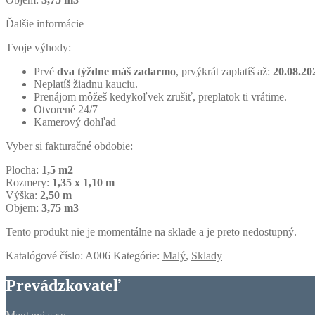
Ďalšie informácie
Tvoje výhody:
Prvé
dva týždne máš zadarmo
, prvýkrát zaplatíš až:
20.08.20
Neplatíš žiadnu kauciu.
Prenájom môžeš kedykoľvek zrušiť, preplatok ti vrátime.
Otvorené 24/7
Kamerový dohľad
Vyber si fakturačné obdobie:
Plocha:
1,5 m2
Rozmery:
1,35 x 1,10 m
Výška:
2,50 m
Objem:
3,75 m3
Tento produkt nie je momentálne na sklade a je preto nedostupný.
Katalógové číslo:
A006
Kategórie:
Malý
,
Sklady
Prevádzkovateľ