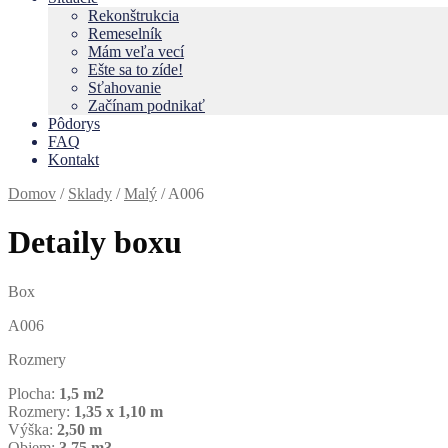
Rekonštrukcia
Remeselník
Mám veľa vecí
Ešte sa to zíde!
Sťahovanie
Začínam podnikať
Pôdorys
FAQ
Kontakt
Domov
/
Sklady
/
Malý
/
A006
Detaily boxu
Box
A006
Rozmery
Plocha:
1,5 m2
Rozmery:
1,35 x 1,10 m
Výška:
2,50 m
Objem:
3,75 m3