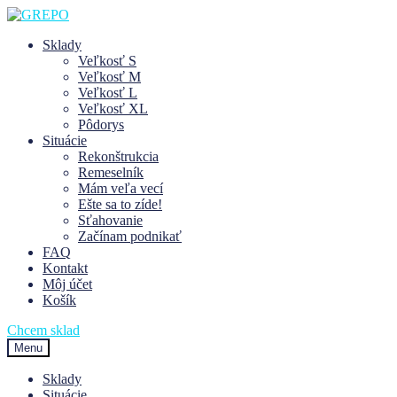
Preskočiť
Preskočiť
na
na
Sklady
navigáciu
obsah
Veľkosť S
Veľkosť M
Veľkosť L
Veľkosť XL
Pôdorys
Situácie
Rekonštrukcia
Remeselník
Mám veľa vecí
Ešte sa to zíde!
Sťahovanie
Začínam podnikať
FAQ
Kontakt
Môj účet
Košík
Chcem sklad
Menu
Sklady
Situácie