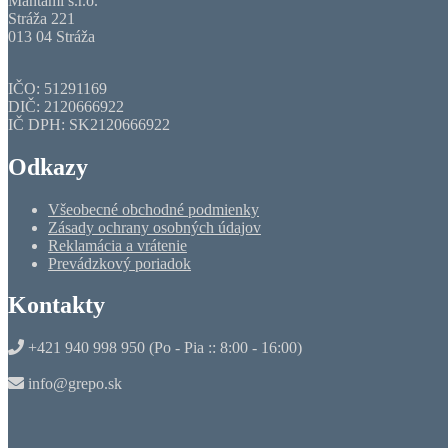
Mantami s.r.o.
Stráža 221
013 04 Stráža
IČO: 51291169
DIČ: 2120666922
IČ DPH: SK2120666922
Odkazy
Všeobecné obchodné podmienky
Zásady ochrany osobných údajov
Reklamácia a vrátenie
Prevádzkový poriadok
Kontakty
+421 940 998 950 (Po - Pia :: 8:00 - 16:00)
info@grepo.sk